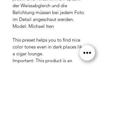
der Weissabgleich und die 
Belichtung müssen bei jedem Foto 
im Detail angeschaut werden. 
Model: Michael Iten
This preset helps you to find nice 
color tones even in dark places like 
a cigar lounge. 
Important: This product is an 
Adobe Lig
htroom preset, with it 
you can edit your images in our 
style with just a few clicks. It is 
recommended to make fine 
adjustments to each image after 
using the preset. Especially the 
white balance and the exposure 
have to be looked at in detail for 
each photo.
Model: Michael Iten