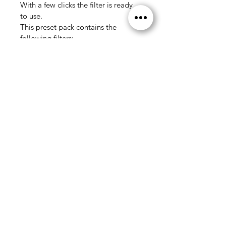
With a few clicks the filter is ready 
to use.
This preset pack contains the 
following filters:
- green dark mood 2
- moody sunset
- rainy mood
- green dark mood
Important: This product contains 
Adobe Lightroom presets, with it 
you can edit your images in our 
style with just a few clicks. It is 
recommended to make fine 
adjustments to each image after 
using the preset. Especially the 
white balance and the exposure 
have to be looked at in detail for 
each photo.