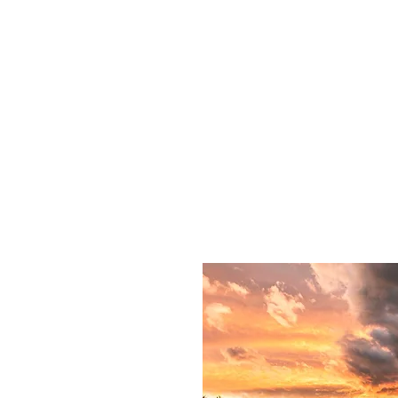
m
services