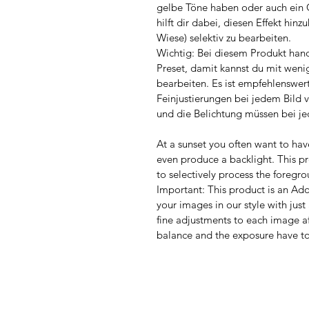
gelbe Töne haben oder auch ein G
hilft dir dabei, diesen Effekt hin
Wiese) selektiv zu bearbeiten. 
Wichtig: Bei diesem Produkt han
Preset, damit kannst du mit wenig
bearbeiten. Es ist empfehlenswer
Feinjustierungen bei jedem Bild 
und die Belichtung müssen bei j
At a sunset you often want to hav
even produce a backlight. This pre
to selectively process the foregr
Important: This product is an Ad
your images in our style with jus
fine adjustments to each image aft
balance and the exposure have to 