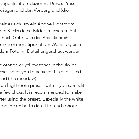
egenlicht produzieren. Dieses Preset 
zukriegen und den Vordergrund (die 
delt es sich um ein Adobe Lightroom 
en Klicks deine Bilder in unserem Stil 
t nach Gebrauch des Presets noch 
vorzunehmen. Speziel der Weissabgleich 
edem Foto im Detail angeschaut werden. 
e orange or yellow tones in the sky or 
set helps you to achieve this effect and 
ound (the meadow). 
obe Lig
htroom preset, with it you can edit 
t a few clicks. It is recommended to make 
er using the preset. Especially the white 
be looked at in detail for each photo.