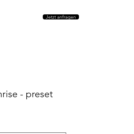
ew
Jetzt anfragen
shop
rise - preset
ice