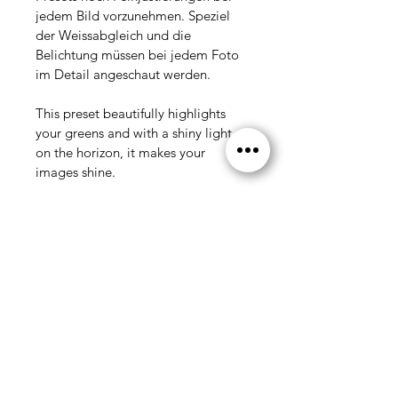
jedem Bild vorzunehmen. Speziel 
der Weissabgleich und die 
Belichtung müssen bei jedem Foto 
im Detail angeschaut werden. 
This preset beautifully highlights 
your greens and with a shiny light 
on the horizon, it makes your 
images shine.
Important: This product is an 
Adobe Lightroom preset, with it 
you can edit your images in our 
style with just a few clicks. It is 
recommended to make fine 
adjustments to each image after 
using the preset. Especially the 
white balance and the exposure 
have to be looked at in detail for 
each photo.